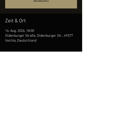
ansehen
Zeit & Ort
16. Aug. 2026, 18:00
Oldenburger Straße, Oldenburger Str., 49377
Vechta, Deutschland
Diese Veranstaltung teilen
Impressum & Rechtshinweise
Datenschutz
© 2023 by Crazy Dave
& the Rock `a´ Fellas
.