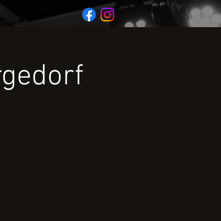
T
rgedorf