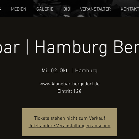
S
MEDIEN
GALERIE
BIO
VERANSTALTER
KONTAK
ar | Hamburg Be
Mi., 02. Okt.
  |  
Hamburg
www.klangbar-bergedorf.de
Eintritt 12€
Tickets stehen nicht zum Verkauf
Jetzt andere Veranstaltungen ansehen